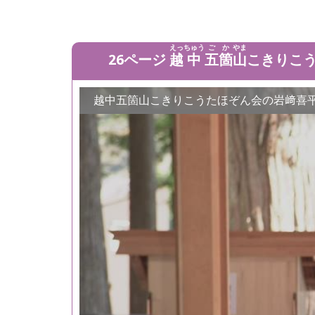
えっ
ちゅう
ご
か
やま
26ページ
越
中
五
箇
山
こきりこ