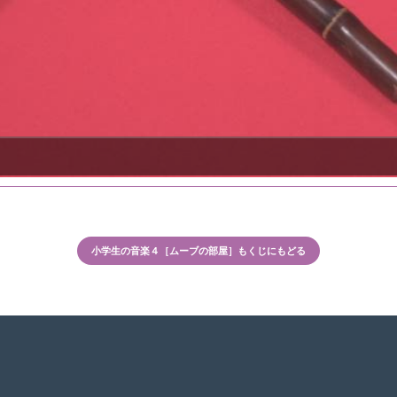
小学生の音楽４［ムーブの部屋］もくじにもどる