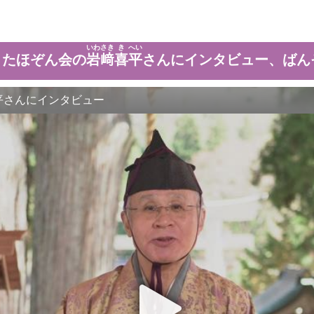
いわ
さき
き
へい
うたほぞん会の
岩
﨑
喜
平
さんにインタビュー、ばん