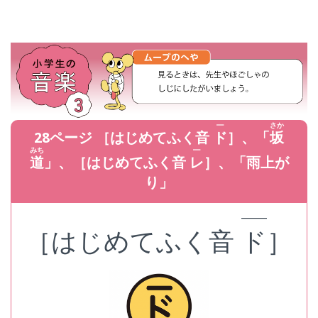
━
さか
28ページ ［はじめてふく音
ド
］、「
坂
みち
━
道
」、［はじめてふく音
レ
］、「雨上が
り」
——
［はじめてふく音
ド
］